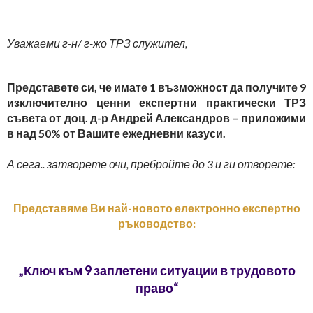
Уважаеми г-н/ г-жо ТРЗ служител,
Представете си, че имате 1 възможност да получите 9
изключително ценни експертни практически ТРЗ
съвета от доц. д-р Андрей Александров – приложими
в над 50% от Вашите ежедневни казуси.
А сега.. затворете очи, пребройте до 3 и ги отворете:
Представяме Ви най-новото електронно експертно
ръководство:
„Ключ към 9 заплетени ситуации в трудовото
право“