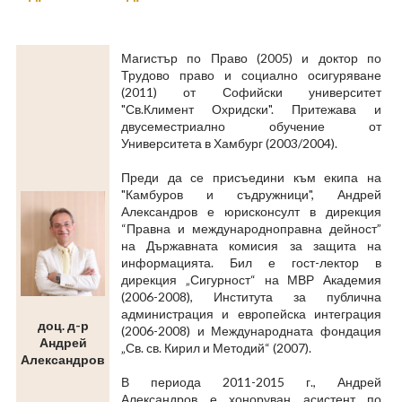
Магистър по Право (2005) и доктор по
Трудово право и социално осигуряване
(2011) от Софийски университет
"Св.Климент Охридски". Притежава и
двусеместриално обучение от
Университета в Хамбург (2003/2004).
Преди да се присъедини към екипа на
"Камбуров и съдружници", Андрей
Александров е юрисконсулт в дирекция
“Правна и международноправна дейност”
на Държавната комисия за защита на
информацията. Бил е гост-лектор в
дирекция „Сигурност“ на МВР Академия
(2006-2008), Института за публична
администрация и европейска интеграция
доц. д-р
(2006-2008) и Международната фондация
Андрей
„Св. св. Кирил и Методий“ (2007).
Александров
В периода 2011-2015 г., Андрей
Александров е хоноруван асистент по