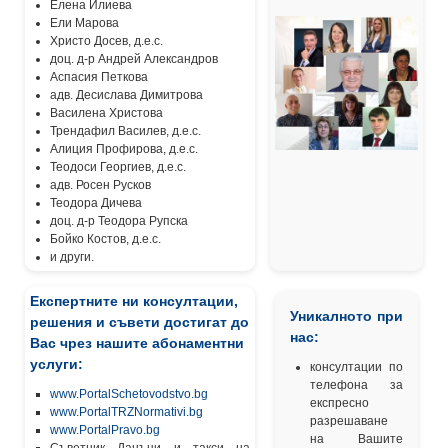
Елена Илиева
Ели Марова
Христо Досев, д.е.с.
доц. д-р Андрей Александров
Аспасия Петкова
адв. Десислава Димитрова
Василена Христова
Трендафил Василев, д.е.с.
Алиция Профирова, д.е.с.
Теодоси Георгиев, д.е.с.
адв. Росен Русков
Теодора Дичева
доц. д-р Теодора Рупска
Бойко Костов, д.е.с.
и други.
Експертните ни консултации,
Уникалното при
решения и съвети достигат до
нас:
Вас чрез нашите абонаментни
услуги:
консултации по
телефона за
www.PortalSchetovodstvo.bg
експресно
www.PortalTRZNormativi.bg
разрешаване
www.PortalPravo.bg
на Вашите
Съветник Данъци и такси на