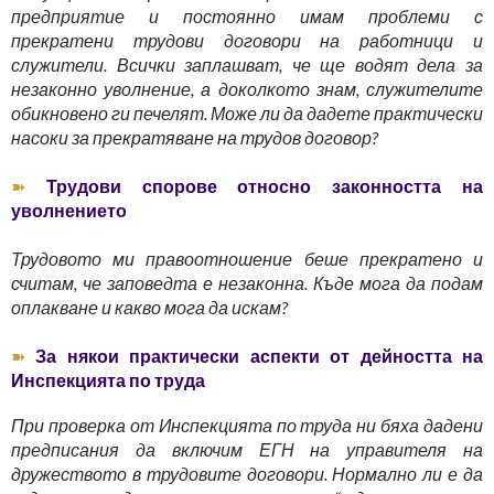
предприятие и постоянно имам проблеми с
прекратени трудови договори на работници и
служители. Всички заплашват, че ще водят дела за
незаконно уволнение, а доколкото знам, служителите
обикновено ги печелят. Може ли да дадете практически
насоки за прекратяване на трудов договор?
➽
Трудови спорове относно законността на
уволнението
Трудовото ми правоотношение беше прекратено и
считам, че заповедта е незаконна. Къде мога да подам
оплакване и какво мога да искам?
➽
За някои практически аспекти от дейността на
Инспекцията по труда
При проверка от Инспекцията по труда ни бяха дадени
предписания да включим ЕГН на управителя на
дружеството в трудовите договори. Нормално ли е да