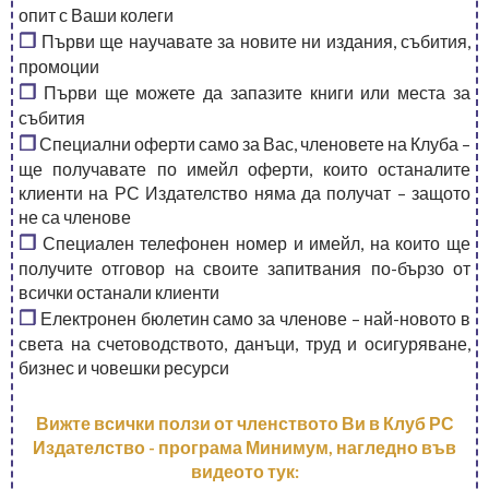
опит с Ваши колеги
❒
Първи ще научавате за новите ни издания, събития,
промоции
❒
Първи ще можете да запазите книги или места за
събития
❒
Специални оферти само за Вас, членовете на Клуба –
ще получавате по имейл оферти, които останалите
клиенти на РС Издателство няма да получат – защото
не са членове
❒
Специален телефонен номер и имейл, на които ще
получите отговор на своите запитвания по-бързо от
всички останали клиенти
❒
Електронен бюлетин само за членове – най-новото в
света на счетоводството, данъци, труд и осигуряване,
бизнес и човешки ресурси
Вижте всички ползи от членството Ви в Клуб РС
Издателство - програма Минимум, нагледно във
видеото тук: