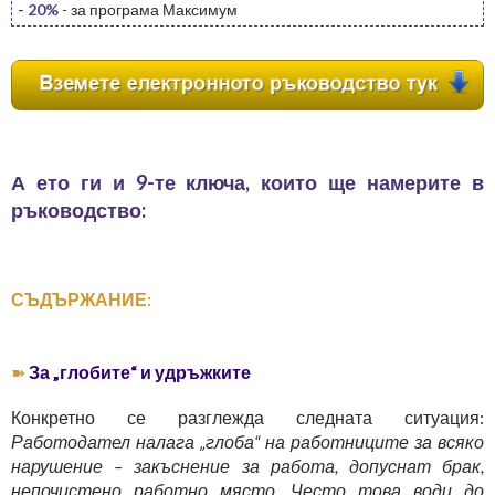
- 20%
- за програма Максимум
А ето ги и 9-те ключа, които ще намерите в
ръководство:
СЪДЪРЖАНИЕ:
➽
За „глобите“ и удръжките
Конкретно се разглежда следната ситуация:
Работодател налага „глоба“ на работниците за всяко
нарушение – закъснение за работа, допуснат брак,
непочистено работно място. Често това води до