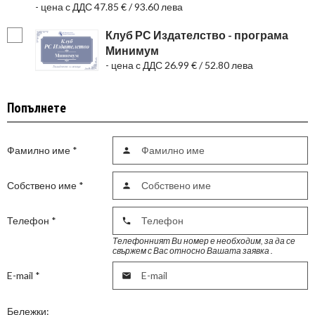
- цена с ДДС 47.85 € / 93.60 лева
Клуб РС Издателство - програма
Минимум
- цена с ДДС 26.99 € / 52.80 лева
Попълнете
Фамилно име
*

Собствено име
*

Телефон
*

Телефонният Ви номер е необходим, за да се
свържем с Вас относно Вашата заявка .
E-mail
*

Бележки: