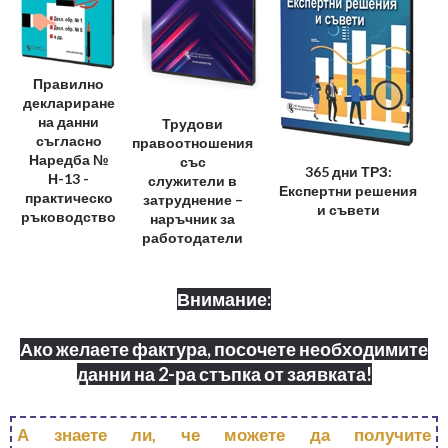
Правилно
деклариране
на данни
Трудови
съгласно
правоотношения
Наредба №
със
365 дни ТРЗ:
Н-13 -
служители в
Експертни решения
практическо
затруднение –
и съвети
ръководство
наръчник за
работодатели
Внимание:
Ако желаете фактура, посочете необходимите
данни на 2-ра стъпка от заявката!
А знаете ли, че можете да получите