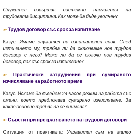
Служител извършва системни нарушения на
трудовата дисциплина. Как може да бъде уволнен?
➽
Трудов договор със срок за изпитване
Казус:
Имаме служител на изпитателен срок. След
изтичането му, трябва ли да сключваме нов трудов
договор с него? Може ли да се сключи нов трудов
договор, пак със срок за изпитване?
➽
Практически затруднения при сумираното
изчисляване на работното време
Казус:
Искаме да въведем 24-часов режим на работа със
смени, което предполага сумирано изчисляване. За
какво основно трябва да се внимава?
➽
Съвети при прекратяването на трудови договори
Ситуация от практиката:
Управител съм на малко