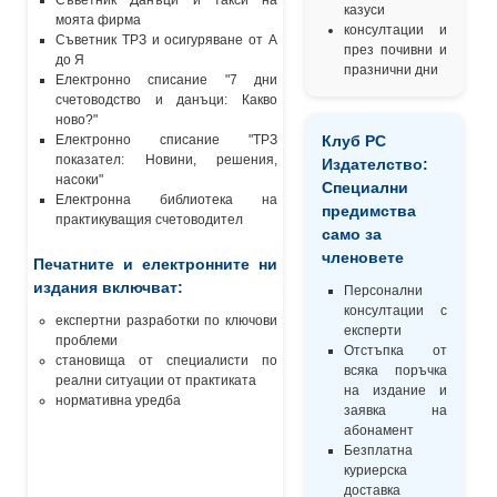
казуси
моята фирма
консултации и
Съветник ТРЗ и осигуряване от А
през почивни и
до Я
празнични дни
Електронно списание "7 дни
счетоводство и данъци: Какво
ново?"
Електронно списание "ТРЗ
Клуб РС
показател: Новини, решения,
Издателство:
насоки"
Специални
Електронна библиотека на
предимства
практикуващия счетоводител
само за
членовете
Печатните и електронните ни
издания включват:
Персонални
консултации с
експертни разработки по ключови
експерти
проблеми
Отстъпка от
становища от специалисти по
всяка поръчка
реални ситуации от практиката
на издание и
нормативна уредба
заявка на
абонамент
Безплатна
куриерска
доставка