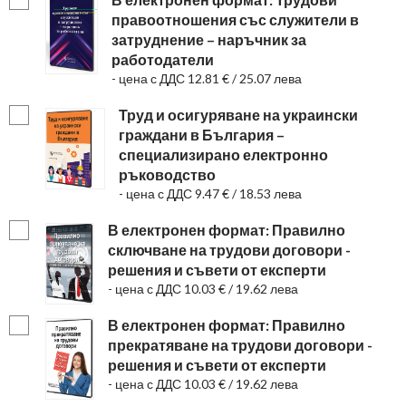
правоотношения със служители в
затруднение – наръчник за
работодатели
- цена с ДДС 12.81 € / 25.07 лева
Труд и осигуряване на украински
граждани в България –
специализирано електронно
ръководство
- цена с ДДС 9.47 € / 18.53 лева
В електронен формат: Правилно
сключване на трудови договори -
решения и съвети от експерти
- цена с ДДС 10.03 € / 19.62 лева
В електронен формат: Правилно
прекратяване на трудови договори -
решения и съвети от експерти
- цена с ДДС 10.03 € / 19.62 лева