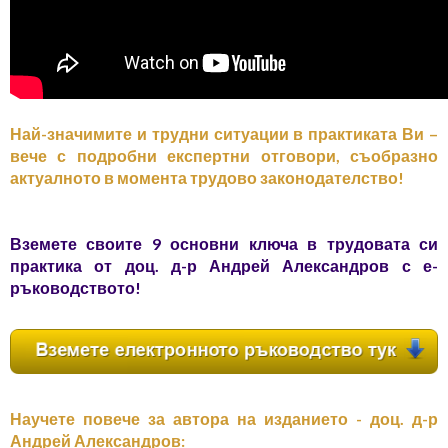
Най-значимите и трудни ситуации в практиката Ви –
вече с подробни експертни отговори, съобразно
актуалното в момента трудово законодателство!
Вземете своите 9 основни ключа в трудовата си
практика от доц. д-р Андрей Александров с е-
ръководството!
Научете повече за автора на изданието - доц. д-р
Андрей Александров: